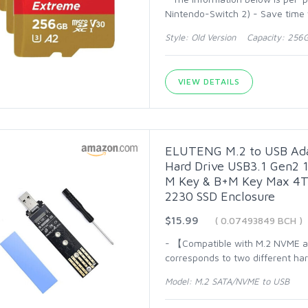
Nintendo-Switch 2) - Save time 
Style: Old Version Capacity: 256G
VIEW DETAILS
ELUTENG M.2 to USB Ada
Hard Drive USB3.1 Gen2 
M Key & B+M Key Max 4T
2230 SSD Enclosure
$15.99
( 0.07493849 BCH )
- 【Compatible with M.2 NVME a
corresponds to two different har
Model: M.2 SATA/NVME to USB