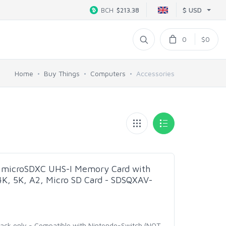
$ USD
BCH
$213.38
0
$0
Home
Buy Things
Computers
Accessories
microSDXC UHS-I Memory Card with
4K, 5K, A2, Micro SD Card - SDSQXAV-
pack only - Compatible with Nintendo-Switch (NOT