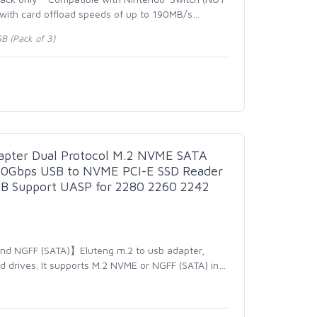
with card offload speeds of up to 190MB/s
…
B (Pack of 3)
pter Dual Protocol M.2 NVME SATA
10Gbps USB to NVME PCI-E SSD Reader
B Support UASP for 2280 2260 2242
nd NGFF (SATA)】Eluteng m.2 to usb adapter,
d drives. It supports M.2 NVME or NGFF (SATA) in
…