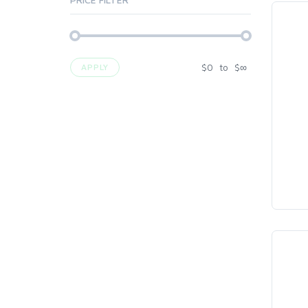
$
0
to
$
∞
APPLY