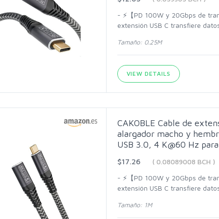
- ⚡【PD 100W y 20Gbps de transf
extensión USB C transfiere dat
Tamaño: 0.25M
VIEW DETAILS
CAKOBLE Cable de extens
alargador macho y hembra
USB 3.0, 4 K@60 Hz para
$17.26
( 0.08089008 BCH )
- ⚡【PD 100W y 20Gbps de transf
extensión USB C transfiere dat
Tamaño: 1M