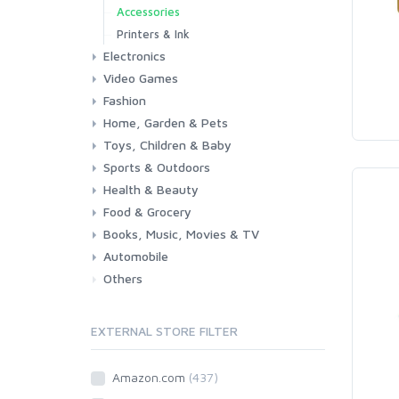
Accessories
Printers & Ink
Electronics
Video Games
Phones & Accessories
Camera & Photo
TV & Home Cinema
Fashion
Consoles & Accessories
Console Games
PC Games
Home, Garden & Pets
Woman
Man
Girl
Boy
Toys, Children & Baby
Kitchen
Bedroom
Living Room
Garden
Lightning
DIY
Pets
Sports & Outdoors
Toys & Games
Baby
Health & Beauty
Fitness
Running
Cycling
Camping & Hiking
Food & Grocery
Health
Beauty & Personal care
Books, Music, Movies & TV
Grocery
Drink
Automobile
Books
Music
Movies & Series TV
Others
Car
Motorbike
EXTERNAL STORE FILTER
Amazon.com
(437)