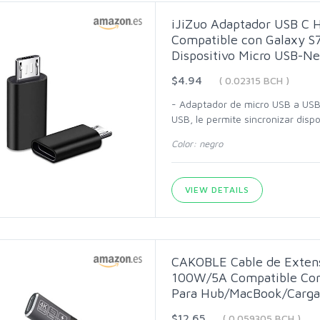
iJiZuo Adaptador USB C 
Compatible con Galaxy S
Dispositivo Micro USB-Ne
$4.94
( 0.02315 BCH )
- Adaptador de micro USB a USB 
USB, le permite sincronizar disp
Color: negro
VIEW DETAILS
CAKOBLE Cable de Exten
100W/5A Compatible Con
Para Hub/MacBook/Carga
$12.65
( 0.059305 BCH )