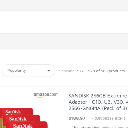
Showing:
517 - 528 of 563 products
SANDISK 256GB Extreme 
Adapter - C10, U3, V30, 
256G-GN6MA (Pack of 3)
$188.97
( 0.8856239 BCH )
- The information below is per-