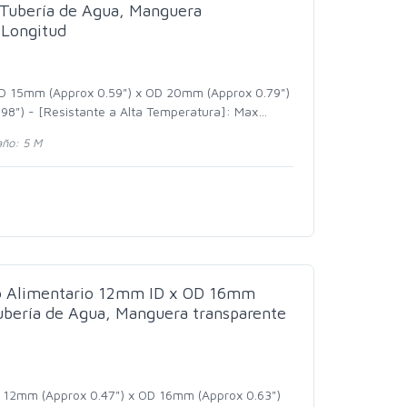
Tubería de Agua, Manguera
 Longitud
 ID 15mm (Approx 0.59") x OD 20mm (Approx 0.79")
98") - [Resistante a Alta Temperatura]: Max
…
ño: 5 M
do Alimentario 12mm ID x OD 16mm
bería de Agua, Manguera transparente
D 12mm (Approx 0.47") x OD 16mm (Approx 0.63")