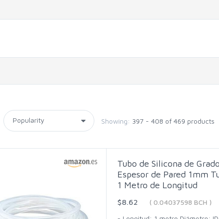
Showing:
397 - 408 of 469 products
Tubo de Silicona de Gra
Espesor de Pared 1mm Tu
1 Metro de Longitud
$8.62
( 0.04037598 BCH )
- Longitud: 1 metro Diámetro: I