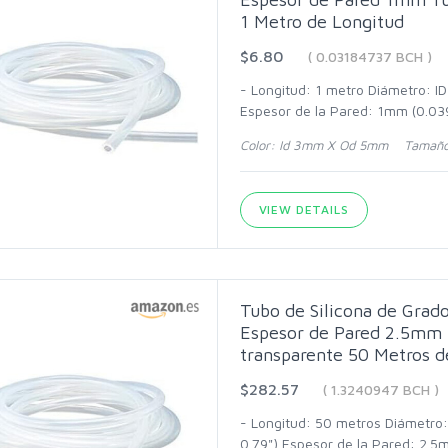
1 Metro de Longitud
$6.80
( 0.03184737 BCH )
- Longitud: 1 metro Diámetro: I
Espesor de la Pared: 1mm (0.039
Color: Id 3mm X Od 5mm Tamaño
VIEW DETAILS
Tubo de Silicona de Gra
Espesor de Pared 2.5mm 
transparente 50 Metros d
$282.57
( 1.3240947 BCH )
- Longitud: 50 metros Diámetro
0.79") Espesor de la Pared: 2.5