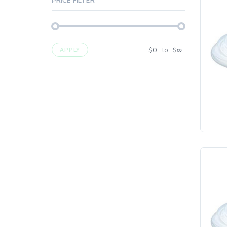
$
0
to
$
∞
APPLY