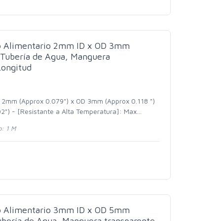
do Alimentario 2mm ID x OD 3mm
Tubería de Agua, Manguera
Longitud
D 2mm (Approx 0.079") x OD 3mm (Approx 0.118 ")
2") - [Resistante a Alta Temperatura]: Max
…
: 1 M
do Alimentario 3mm ID x OD 5mm
bería de Agua, Manguera transparente