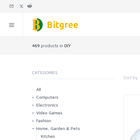
469
products in
DIY
CATEGORIES
Sort by:
All
Computers
Electronics
Laptops
Tablets
Desktops
Monitors
Components
Accessories
Printers & Ink
Video Games
Phones & Accessories
Camera & Photo
TV & Home Cinema
Fashion
Consoles & Accessories
Console Games
PC Games
Home, Garden & Pets
Woman
Man
Girl
Boy
Kitchen