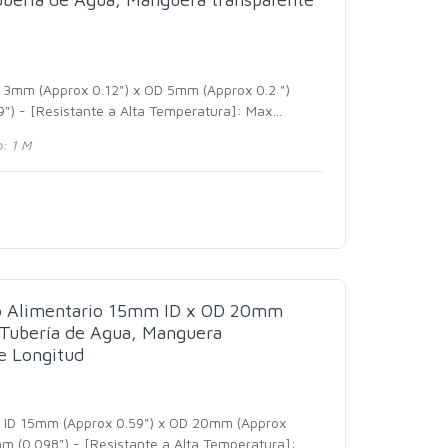
D 3mm (Approx 0.12") x OD 5mm (Approx 0.2 ")
") - [Resistante a Alta Temperatura]: Max
…
: 1 M
do Alimentario 15mm ID x OD 20mm
Tubería de Agua, Manguera
e Longitud
: ID 15mm (Approx 0.59") x OD 20mm (Approx
mm (0.098") - [Resistante a Alta Temperatura]:
…