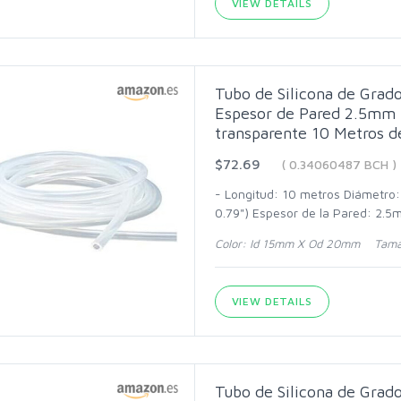
VIEW DETAILS
Tubo de Silicona de Gra
Espesor de Pared 2.5mm 
transparente 10 Metros d
$72.69
( 0.34060487 BCH )
- Longitud: 10 metros Diámetro
0.79") Espesor de la Pared: 2.5
Color: Id 15mm X Od 20mm Tama
VIEW DETAILS
Tubo de Silicona de Gra