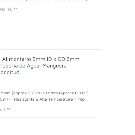
ño: 50 M
do Alimentario 5mm ID x OD 8mm
Tubería de Agua, Manguera
Longitud
D 5mm (Approx 0.2") x OD 8mm (Approx 0.315")
59") - [Resistante a Alta Temperatura]: Max
…
: 1 M