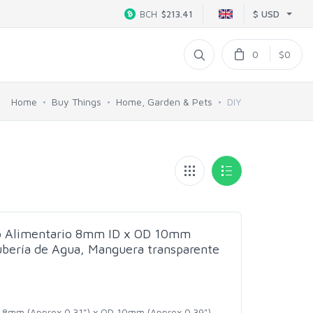
$ USD
BCH
$213.41
0
$0
Home
Buy Things
Home, Garden & Pets
DIY
do Alimentario 8mm ID x OD 10mm
bería de Agua, Manguera transparente
D 8mm (Approx 0.31") x OD 10mm (Approx 0.39")