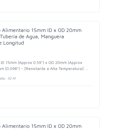
do Alimentario 15mm ID x OD 20mm
Tubería de Agua, Manguera
e Longitud
: ID 15mm (Approx 0.59") x OD 20mm (Approx
mm (0.098") - [Resistante a Alta Temperatura]:
…
ño: 10 M
do Alimentario 15mm ID x OD 20mm