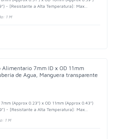
") - [Resistante a Alta Temperatura]: Max
…
o: 1 M
do Alimentario 7mm ID x OD 11mm
bería de Agua, Manguera transparente
D 7mm (Approx 0.23") x OD 11mm (Approx 0.43")
") - [Resistante a Alta Temperatura]: Max
…
: 1 M