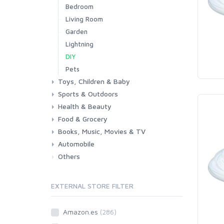
Bedroom
Living Room
Garden
Lightning
DIY
Pets
Toys, Children & Baby
Sports & Outdoors
Toys & Games
Baby
Health & Beauty
Fitness
Running
Cycling
Camping & Hiking
Food & Grocery
Health
Beauty & Personal care
Books, Music, Movies & TV
Grocery
Drink
Automobile
Books
Music
Movies & Series TV
Others
Car
Motorbike
EXTERNAL STORE FILTER
Amazon.es
(286)