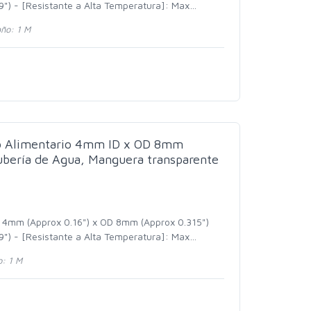
") - [Resistante a Alta Temperatura]: Max
…
ño: 1 M
do Alimentario 4mm ID x OD 8mm
bería de Agua, Manguera transparente
D 4mm (Approx 0.16") x OD 8mm (Approx 0.315")
") - [Resistante a Alta Temperatura]: Max
…
: 1 M