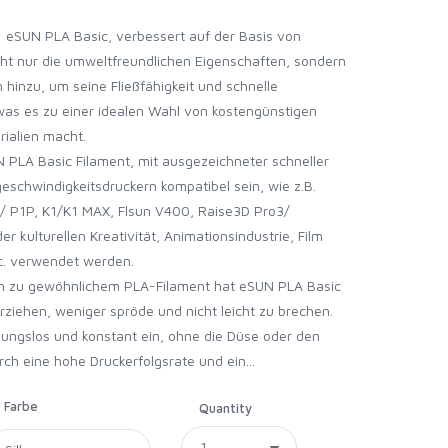
eSUN PLA Basic, verbessert auf der Basis von
ht nur die umweltfreundlichen Eigenschaften, sondern
n hinzu, um seine Fließfähigkeit und schnelle
 was es zu einer idealen Wahl von kostengünstigen
ialien macht.
PLA Basic Filament, mit ausgezeichneter schneller
eschwindigkeitsdruckern kompatibel sein, wie z.B.
 P1P, K1/K1 MAX, Flsun V400, Raise3D Pro3/
r kulturellen Kreativität, Animationsindustrie, Film
c. verwendet werden.
ch zu gewöhnlichem PLA-Filament hat eSUN PLA Basic
erziehen, weniger spröde und nicht leicht zu brechen.
ibungslos und konstant ein, ohne die Düse oder den
ch eine hohe Druckerfolgsrate und ein...
Farbe
Quantity