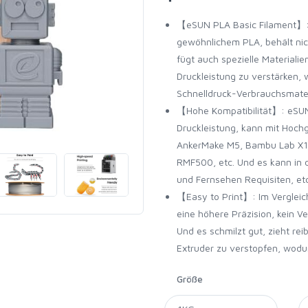
【eSUN PLA Basic Filament】: 
gewöhnlichem PLA, behält nic
fügt auch spezielle Materialie
Druckleistung zu verstärken,
Schnelldruck-Verbrauchsmater
【Hohe Kompatibilität】: eSUN 
Druckleistung, kann mit Hochg
AnkerMake M5, Bambu Lab X1/
RMF500, etc. Und es kann in de
und Fernsehen Requisiten, et
【Easy to Print】: Im Verglei
eine höhere Präzision, kein V
Und es schmilzt gut, zieht re
Extruder zu verstopfen, wodur
Größe