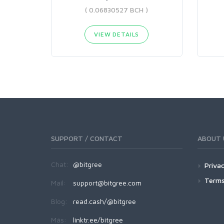
( 0.06830527 BCH )
VIEW DETAILS
SUPPORT / CONTACT
ABOUT 
Chat:
@bitgree
Privac
Terms
Mail:
support@bitgree.com
Blog:
read.cash/@bitgree
Más:
linktr.ee/bitgree