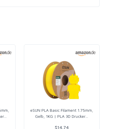
75mm,
eSUN PLA Basic Filament 1.75mm,
er
…
Gelb, 1KG | PLA 3D Drucker
…
$14.74