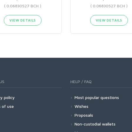
( 0.06830527 BCH )
( 0.06830527 BCH )
VIEW DETAILS
VIEW DETAILS
US
HELP / FAQ
y policy
Most popular questions
 of use
Wishes
Proposals
Non-custodial wallets