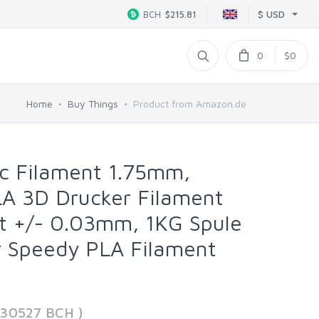
$ USD
BCH
$215.81
0
$0
Home
Buy Things
Product from Amazon.de
c Filament 1.75mm,
PLA 3D Drucker Filament
t +/- 0.03mm, 1KG Spule
r Speedy PLA Filament
830527 BCH )