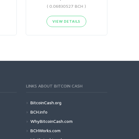
( 0.06830527 BCH )
VIEW DETAILS
LINKS ABOUT BITCOIN CASH
BitcoinCash.org
BCH.info
WhyBitcoinCash.com
BCHWorks.com