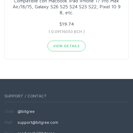
Compatible con Macbook iPad iPhone 17 Pro Max
Air/16/15, Galaxy S26 S25 S24 S23 S22, Pixel 10 9
8, etc.
$19.74
( 0.09116053 BCH )
VIEW DETAILS
SUPPORT / CONTACT
Chat:
@bitgree
Mail:
support@bitgree.com