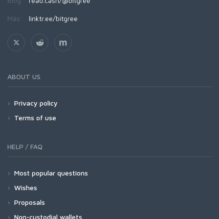
Blog:
read.cash/@bitgree
Más:
linktr.ee/bitgree
ABOUT US
Privacy policy
Terms of use
HELP / FAQ
Most popular questions
Wishes
Proposals
Non-custodial wallets