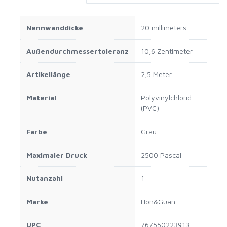
Nennwanddicke
20 millimeters
Außendurchmessertoleranz
10,6 Zentimeter
Artikellänge
2,5 Meter
Material
Polyvinylchlorid
(PVC)
Farbe
Grau
Maximaler Druck
2500 Pascal
Nutanzahl
1
Marke
Hon&Guan
UPC
767550223913