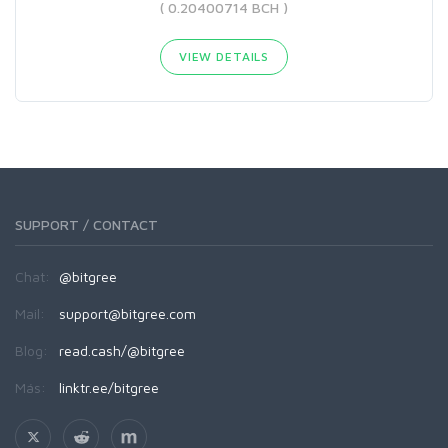
( 0.20400714 BCH )
VIEW DETAILS
SUPPORT / CONTACT
Chat:
@bitgree
Mail:
support@bitgree.com
Blog:
read.cash/@bitgree
Más:
linktr.ee/bitgree