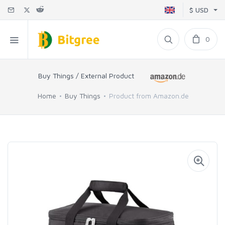
$ USD
0
Buy Things / External Product
Home
Buy Things
Product from Amazon.de