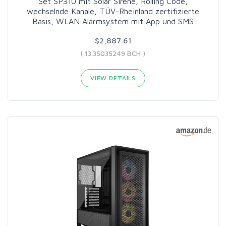
Set SP310 mit Solar Sirene, Rolling Code,
wechselnde Kanäle, TÜV-Rheinland zertifizierte
Basis, WLAN Alarmsystem mit App und SMS
$2,887.61
( 13.35035249 BCH )
VIEW DETAILS