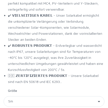
perfekt kompatibel mit MC4, PV-Verteilern und Y-Steckern,
verlegefertig und sofort verwendbar.
✔️ 𝗩𝗜𝗘𝗟𝗦𝗘𝗜𝗧𝗜𝗚𝗘𝗦 𝗞𝗔𝗕𝗘𝗟 - Unser Solarkabel ermöglicht
die unkomplizierte Verlängerung oder Verbindung
verschiedener Solar-Komponenten, wie Solarmodule,
Wechselrichter und Powerstationen, dank der vorinstallierten
Stecker an beiden Enden.
✔️ 𝗥𝗢𝗕𝗨𝗦𝗧𝗘𝗦 𝗣𝗥𝗢𝗗𝗨𝗞𝗧 - Erdverlegbar und wasserdicht
nach IP67, unsere Solarleitungen sind für Temperaturen von
-40°C bis 120°C ausgelegt, was ihre Zuverlässigkeit in
unterschiedlichen Umgebungen gewährleistet und haben eine
Kurzschlussfestigkeit von 200°C / 5s.
🇩🇪 𝗭𝗘𝗥𝗧𝗜𝗙𝗜𝗭𝗜𝗘𝗥𝗧𝗘𝗦 𝗣𝗥𝗢𝗗𝗨𝗞𝗧 - Unsere Solarkabel
sind nach EN 50618 und IEC 6293...
Größe