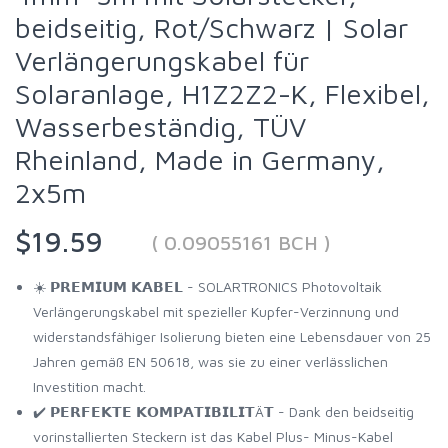
beidseitig, Rot/Schwarz | Solar
Verlängerungskabel für
Solaranlage, H1Z2Z2-K, Flexibel,
Wasserbeständig, TÜV
Rheinland, Made in Germany,
2x5m
$19.59
( 0.09055161 BCH )
☀️ 𝗣𝗥𝗘𝗠𝗜𝗨𝗠 𝗞𝗔𝗕𝗘𝗟 - SOLARTRONICS Photovoltaik
Verlängerungskabel mit spezieller Kupfer-Verzinnung und
widerstandsfähiger Isolierung bieten eine Lebensdauer von 25
Jahren gemäß EN 50618, was sie zu einer verlässlichen
Investition macht.
✔️ 𝗣𝗘𝗥𝗙𝗘𝗞𝗧𝗘 𝗞𝗢𝗠𝗣𝗔𝗧𝗜𝗕𝗜𝗟𝗜𝗧Ä𝗧 - Dank den beidseitig
vorinstallierten Steckern ist das Kabel Plus- Minus-Kabel