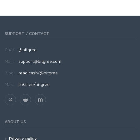
SUPPORT / CONTACT
Chat:
@bitgree
Mail:
support@bitgree.com
Blog:
read.cash/@bitgree
Más:
linktr.ee/bitgree
ABOUT US
Privacy policy