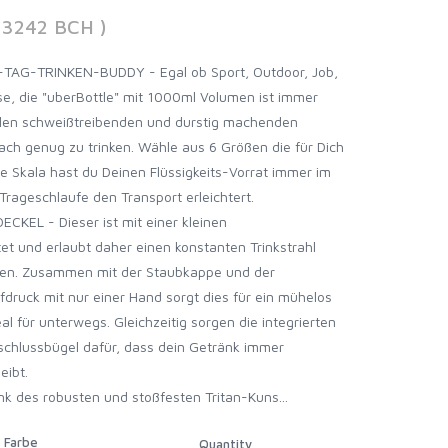
23242 BCH )
AG-TRINKEN-BUDDY - Egal ob Sport, Outdoor, Job,
se, die "uberBottle" mit 1000ml Volumen ist immer
 allen schweißtreibenden und durstig machenden
ach genug zu trinken. Wähle aus 6 Größen die für Dich
te Skala hast du Deinen Flüssigkeits-Vorrat immer im
Trageschlaufe den Transport erleichtert.
KEL - Dieser ist mit einer kleinen
t und erlaubt daher einen konstanten Trinkstrahl
gen. Zusammen mit der Staubkappe und der
druck mit nur einer Hand sorgt dies für ein mühelos
eal für unterwegs. Gleichzeitig sorgen die integrierten
rschlussbügel dafür, dass dein Getränk immer
eibt.
k des robusten und stoßfesten Tritan-Kuns...
Farbe
Quantity