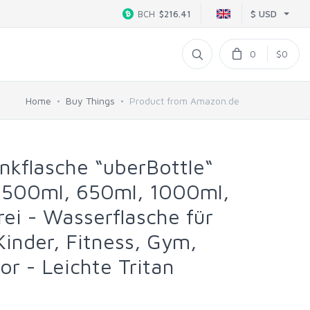
$ USD
BCH
$216.41
0
$0
Home
Buy Things
Product from Amazon.de
kflasche “uberBottle“
, 500ml, 650ml, 1000ml,
Frei - Wasserflasche für
Kinder, Fitness, Gym,
or - Leichte Tritan