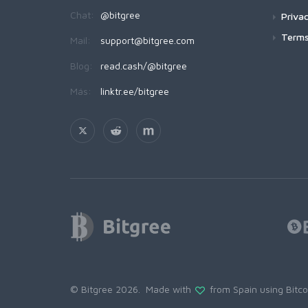
Chat:
@bitgree
Privac
Terms
Mail:
support@bitgree.com
Blog:
read.cash/@bitgree
Más:
linktr.ee/bitgree
© Bitgree 2026. Made with
from Spain using
Bitc