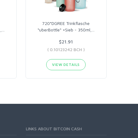
720°DGREE Trinkflasche
,
…
“uberBottle“ +Sieb - 350ml,
…
$21.91
( 0.10123242 BCH )
VIEW DETAILS
LINKS ABOUT BITCOIN CASH