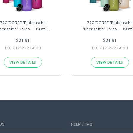
720°DGREE Trinkflasche
720°DGREE Trinkflasche
berBottle“ +Sieb - 350ml,
…
“uberBottle“ +Sieb - 350ml
$21.91
$21.91
( 0.10123242 BCH )
( 0.10123242 BCH )
VIEW DETAILS
VIEW DETAILS
US
HELP / FAQ