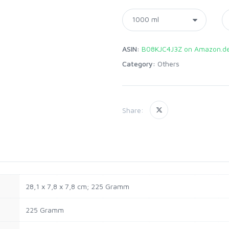
ASIN:
B08KJC4J3Z on Amazon.d
Category:
Others
Share:
‎28,1 x 7,8 x 7,8 cm; 225 Gramm
‎225 Gramm