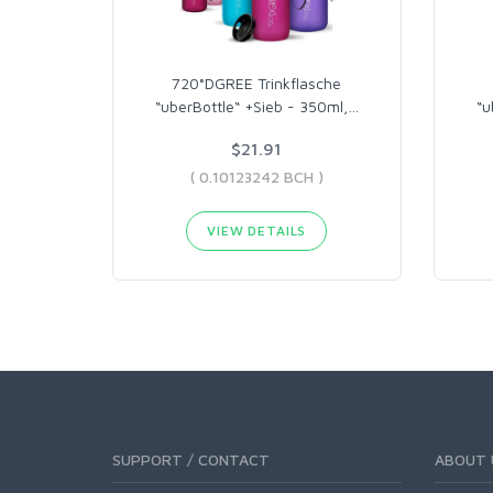
720°DGREE Trinkflasche
“uberBottle“ +Sieb - 350ml,
…
“u
$21.91
( 0.10123242 BCH )
VIEW DETAILS
SUPPORT / CONTACT
ABOUT 