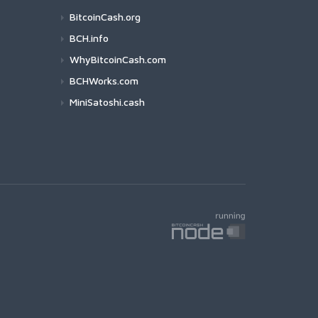
BitcoinCash.org
BCH.info
WhyBitcoinCash.com
BCHWorks.com
MiniSatoshi.cash