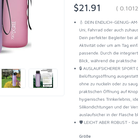
$21.91
( 0.101
💧 DEIN ENDLICH-GENUG-AM-T
Uni, Fahrrad oder auch zuhau
Dein perfekter Begleiter bei
Aktivität oder um am Tag einf
passende. Durch die integrier
Blick, während die praktische 
🔒 AUSLAUFSICHERER SPORT DEC
Belüftungsöffnung ausgestatte
ohne zu nuckeln oder zu sau
praktischen Öffnung auf Knopf
hygienisches Trinkerlebnis, id
Silikondichtungen und der Ve
auslaufsicher in der Flasche bl
🛡️ LEICHT ABER ROBUST - Dan
Größe