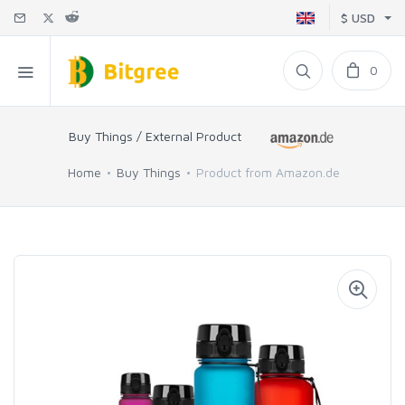
$ USD
0
Buy Things / External Product
Home
Buy Things
Product from Amazon.de