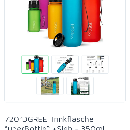
720°DGREE Trinkflasche
“uberBottle“ +Sieb - 350ml,