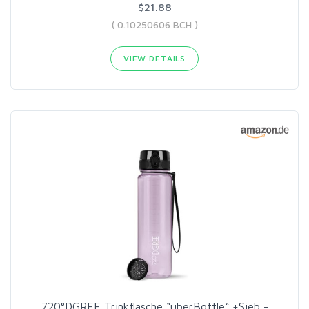
$21.88
( 0.10250606 BCH )
VIEW DETAILS
720°DGREE Trinkflasche “uberBottle“ +Sieb -