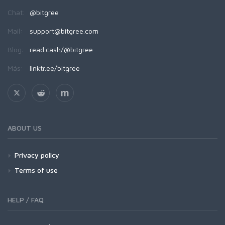
Chat:
@bitgree
Mail:
support@bitgree.com
Blog:
read.cash/@bitgree
Más:
linktr.ee/bitgree
ABOUT US
Privacy policy
Terms of use
HELP / FAQ