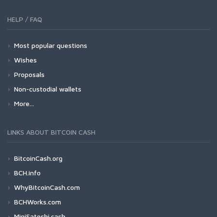
HELP / FAQ
Most popular questions
Wishes
Proposals
Non-custodial wallets
More...
LINKS ABOUT BITCOIN CASH
BitcoinCash.org
BCH.info
WhyBitcoinCash.com
BCHWorks.com
MiniSatoshi.cash