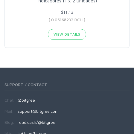
indicadores (1 x 2 unidades)
$11.13
( 0.05168232 BCH )
VIEW DETAILS
SUPPORT / CONTACT
Chat:
@bitgree
Mail:
support@bitgree.com
Blog:
read.cash/@bitgree
Más:
linktr.ee/bitgree