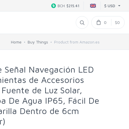
$ USD
BCH
$215.41
0
$0
Home
Buy Things
Product from Amazon.es
 Señal Navegación LED
ientas de Accesorios
 Fuente de Luz Solar,
a De Agua IP65, Fácil De
arilla Dentro de 6cm
r)