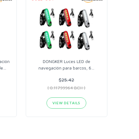
ación
DONGKER Luces LED de
de
…
navegación para barcos, 6
…
$25.42
( 0.11799964 BCH )
VIEW DETAILS