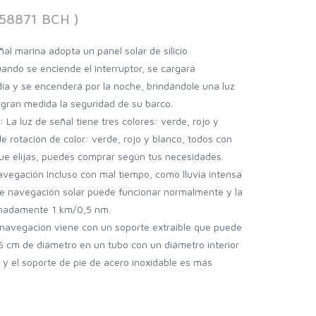
458871 BCH )
l marina adopta un panel solar de silicio
uando se enciende el interruptor, se cargará
ía y se encenderá por la noche, brindándole una luz
 gran medida la seguridad de su barco.
 luz de señal tiene tres colores: verde, rojo y
de rotación de color: verde, rojo y blanco, todos con
que elijas, puedes comprar según tus necesidades.
egación Incluso con mal tiempo, como lluvia intensa
 de navegación solar puede funcionar normalmente y la
ximadamente 1 km/0,5 nm.
 navegación viene con un soporte extraíble que puede
6 cm de diámetro en un tubo con un diámetro interior
, y el soporte de pie de acero inoxidable es más