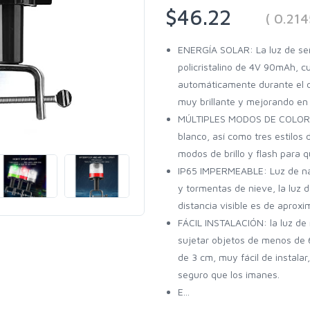
$46.22
( 0.21
ENERGÍA SOLAR: La luz de seña
policristalino de 4V 90mAh, c
automáticamente durante el d
muy brillante y mejorando en
MÚLTIPLES MODOS DE COLOR: La
blanco, así como tres estilos 
modos de brillo y flash para 
IP65 IMPERMEABLE: Luz de nav
y tormentas de nieve, la luz
distancia visible es de apro
FÁCIL INSTALACIÓN: la luz de
sujetar objetos de menos de 
de 3 cm, muy fácil de instalar
seguro que los imanes.
E...