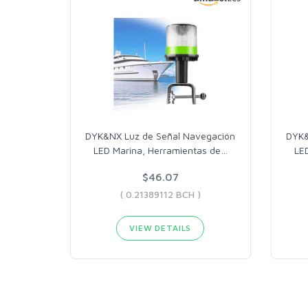
DYK&NX Luz de Señal Navegación
DYK&
LED Marina, Herramientas de
…
LE
$46.07
( 0.21389112 BCH )
VIEW DETAILS