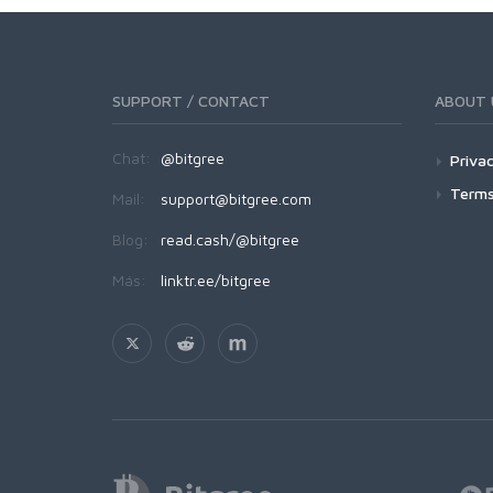
SUPPORT / CONTACT
ABOUT 
Chat:
@bitgree
Privac
Terms
Mail:
support@bitgree.com
Blog:
read.cash/@bitgree
Más:
linktr.ee/bitgree