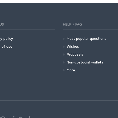
US
HELP / FAQ
y policy
Most popular questions
 of use
Wishes
Proposals
Non-custodial wallets
More...