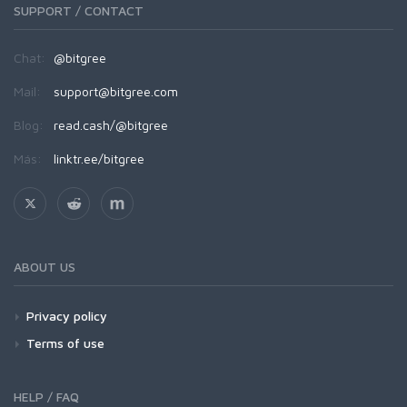
SUPPORT / CONTACT
Chat:
@bitgree
Mail:
support@bitgree.com
Blog:
read.cash/@bitgree
Más:
linktr.ee/bitgree
ABOUT US
Privacy policy
Terms of use
HELP / FAQ