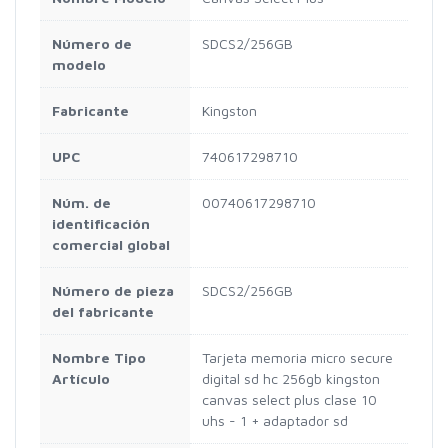
Número de
SDCS2/256GB
modelo
Fabricante
Kingston
UPC
740617298710
Núm. de
00740617298710
identificación
comercial global
Número de pieza
SDCS2/256GB
del fabricante
Nombre Tipo
Tarjeta memoria micro secure
Artículo
digital sd hc 256gb kingston
canvas select plus clase 10
uhs - 1 + adaptador sd