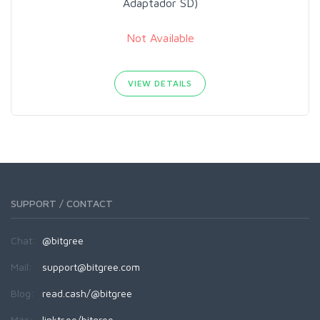
Adaptador SD)
Not Available
VIEW DETAILS
SUPPORT / CONTACT
Chat:
@bitgree
Mail:
support@bitgree.com
Blog:
read.cash/@bitgree
Más:
linktr.ee/bitgree