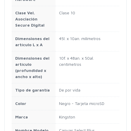
Clase Vel.
Clase 10
Asociación
Secure Digital
Dimensiones del
45l. x 10an. milímetros
artículo L x A
Dimensiones del
10f. x 48an. x 50al.
artículo
centímetros
(profundidad x
ancho x alto)
Tipo de garantía
De por vida
Color
Negro - Tarjeta microSD
Marca
Kingston
Nombre Modelo
Canvas Select Plus