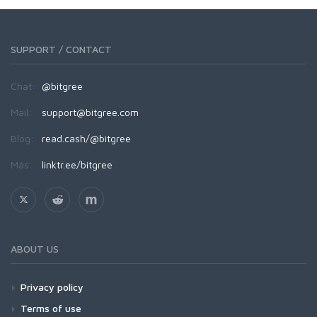
SUPPORT / CONTACT
Chat:
@bitgree
Mail:
support@bitgree.com
Blog:
read.cash/@bitgree
Más:
linktr.ee/bitgree
ABOUT US
Privacy policy
Terms of use