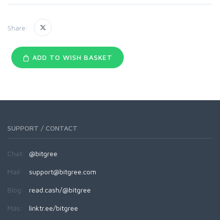
Share:
ADD TO WISH BASKET
SUPPORT / CONTACT
Chat:
@bitgree
Mail:
support@bitgree.com
Blog:
read.cash/@bitgree
Más:
linktr.ee/bitgree