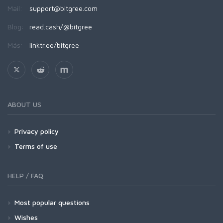
Mail:
support@bitgree.com
Blog:
read.cash/@bitgree
Más:
linktr.ee/bitgree
ABOUT US
Privacy policy
Terms of use
HELP / FAQ
Most popular questions
Wishes