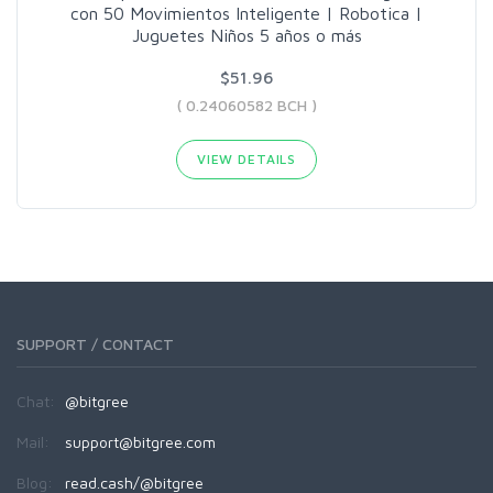
con 50 Movimientos Inteligente | Robotica |
Juguetes Niños 5 años o más
$51.96
( 0.24060582 BCH )
VIEW DETAILS
SUPPORT / CONTACT
Chat:
@bitgree
Mail:
support@bitgree.com
Blog:
read.cash/@bitgree