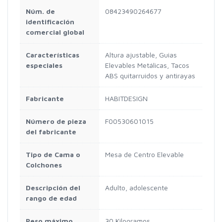
Núm. de
08423490264677
identificación
comercial global
Características
Altura ajustable, Guias
especiales
Elevables Metálicas, Tacos
ABS quitarruidos y antirayas
Fabricante
HABITDESIGN
Número de pieza
F00530601015
del fabricante
Tipo de Cama o
Mesa de Centro Elevable
Colchones
Descripción del
Adulto, adolescente
rango de edad
Peso máximo
30 Kilogramos