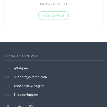
( 0.2523333 BCH )
VIEW DETAILS
SUPPORT / CONTACT
Chat:
@bitgree
Mail:
support@bitgree.com
Blog:
read.cash/@bitgree
Más:
linktr.ee/bitgree