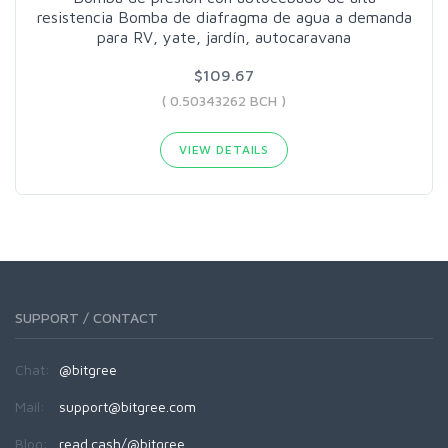
resistencia Bomba de diafragma de agua a demanda
para RV, yate, jardín, autocaravana
$109.67
( 0.50343262 BCH )
VIEW DETAILS
SUPPORT / CONTACT
Chat:
@bitgree
Mail:
support@bitgree.com
Blog:
read.cash/@bitgree