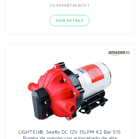
( 0.44508743 BCH )
VIEW DETAILS
LIGHTEU®, Seaflo DC 12V 15LPM 4.2 Bar 51S
Bomba de presión con autocebado de alta