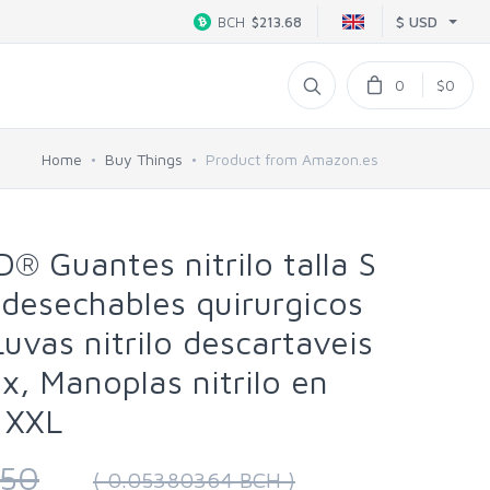
$ USD
BCH
$213.68
0
$0
Home
Buy Things
Product from Amazon.es
 Guantes nitrilo talla S
desechables quirurgicos
Luvas nitrilo descartaveis
ex, Manoplas nitrilo en
, XXL
.50
( 0.05380364 BCH )