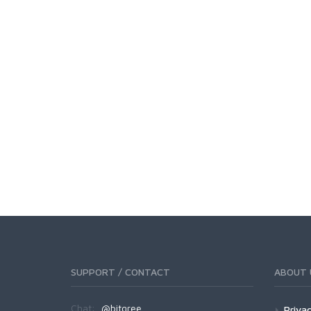
SUPPORT / CONTACT
ABOUT 
Chat:
@bitgree
Privac