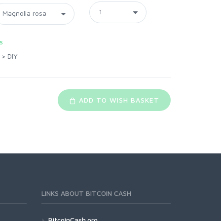
s
>
DIY
ADD TO WISH BASKET
LINKS ABOUT BITCOIN CASH
BitcoinCash.org