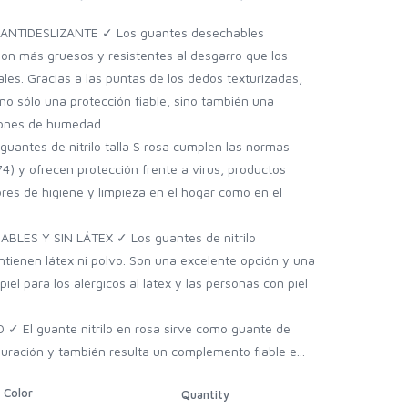
ANTIDESLIZANTE ✓ Los guantes desechables
 más gruesos y resistentes al desgarro que los
ales. Gracias a las puntas de los dedos texturizadas,
 no sólo una protección fiable, sino también una
iones de humedad.
antes de nitrilo talla S rosa cumplen las normas
4) y ofrecen protección frente a virus, productos
ores de higiene y limpieza en el hogar como en el
LES Y SIN LÁTEX ✓ Los guantes de nitrilo
enen látex ni polvo. Son una excelente opción y una
iel para los alérgicos al látex y las personas con piel
 El guante nitrilo en rosa sirve como guante de
auración y también resulta un complemento fiable e...
Color
Quantity