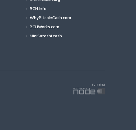
BCH.info
WhyBitcoinCash.com
BCHWorks.com
MiniSatoshi.cash