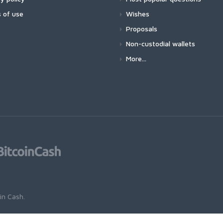
 of use
Wishes
Proposals
Non-custodial wallets
More...
oin Cash
.