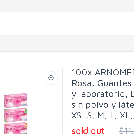
100x ARNOMED®
Rosa, Guantes 
y laboratorio, 
sin polvo y lát
XS, S, M, L, XL
sold out
$11