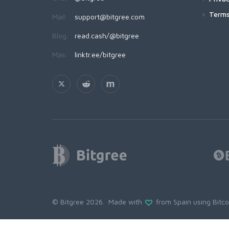
Terms
Mail:
support@bitgree.com
Blog:
read.cash/@bitgree
Más:
linktr.ee/bitgree
© Bitgree 2026. Made with
from Spain using
Bitc