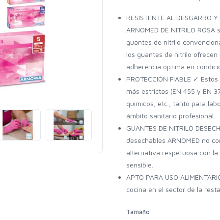
RESISTENTE AL DESGARRO Y 
ARNOMED DE NITRILO ROSA son
guantes de nitrilo convencion
los guantes de nitrilo ofrecen
adherencia óptima en condic
PROTECCIÓN FIABLE ✓ Estos gu
más estrictas (EN 455 y EN 37
químicos, etc., tanto para lab
ámbito sanitario profesional.
GUANTES DE NITRILO DESECHAB
desechables ARNOMED no conti
alternativa respetuosa con la p
sensible.
APTO PARA USO ALIMENTARIO ✓
cocina en el sector de la rest
Tamaño