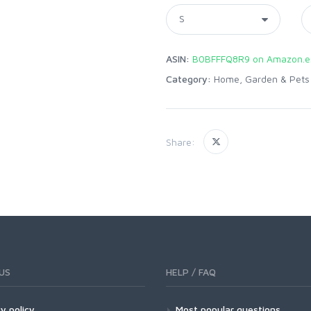
ASIN:
B0BFFFQ8R9 on Amazon.e
Category:
Home, Garden & Pets
Share:
US
HELP / FAQ
y policy
Most popular questions