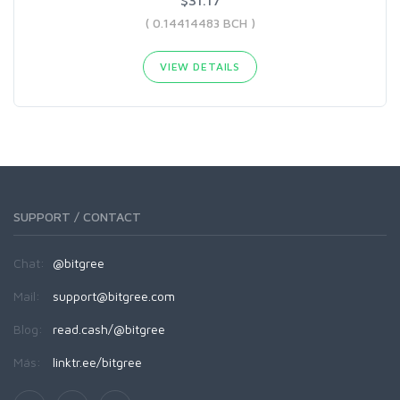
$31.17
( 0.14414483 BCH )
VIEW DETAILS
SUPPORT / CONTACT
Chat:
@bitgree
Mail:
support@bitgree.com
Blog:
read.cash/@bitgree
Más:
linktr.ee/bitgree