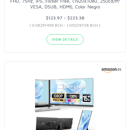
FHD, 75Hz, IPS, Flicker Free, (1920x1080, 250cd/m²
VESA, DSUB, HDMI), Color Negro
$123.97 - $223.38
( 0.58291499 BCH - 1.05029728 BCH )
VIEW DETAILS