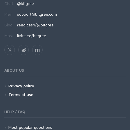
Chat:
@bitgree
Mail:
support@bitgree.com
Blog:
read.cash/@bitgree
Más:
linktr.ee/bitgree
ABOUT US
Privacy policy
Terms of use
HELP / FAQ
Most popular questions