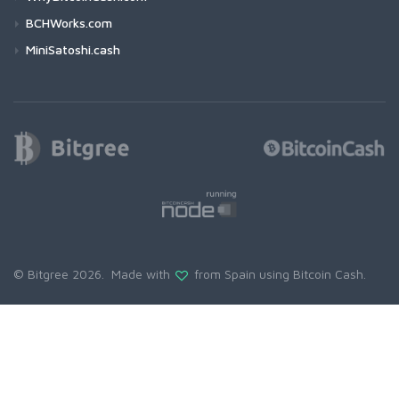
BCHWorks.com
MiniSatoshi.cash
© Bitgree 2026. Made with
from Spain using
Bitcoin Cash
.