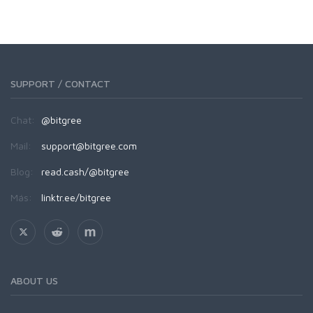
SUPPORT / CONTACT
Chat:
@bitgree
Mail:
support@bitgree.com
Blog:
read.cash/@bitgree
Más:
linktr.ee/bitgree
ABOUT US