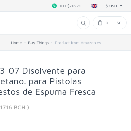
$ USD
BCH
$216.71
0
$0
Home
Buy Things
Product from Amazon.es
-07 Disolvente para
etano. para Pistolas
restos de Espuma Fresca
1716 BCH )