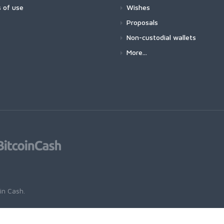
 of use
Wishes
Proposals
Non-custodial wallets
More...
oin Cash
.