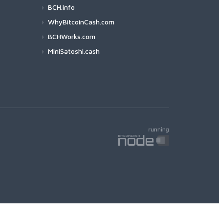
BCH.info
WhyBitcoinCash.com
BCHWorks.com
MiniSatoshi.cash