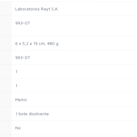
‎Laboratorios Rayt S.A.
‎993-07
‎6 x 5,2 x 19 cm; 480 g
‎993-07
‎1
‎1
‎Metric
‎1 bote disolvente
‎No