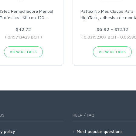
RStec Remachadora Manual
Pattex No Más Clavos Para 
Profesional Kit con 120
…
HighTack, adhesivo de mont
$42.72
$6.92 - $12.12
( 0.19713429 BCH )
VIEW DETAILS
VIEW DETAILS
US
HELP / FAQ
y policy
Most popular questions