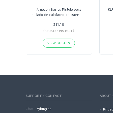
Amazon Basics Pistola para
KL
sellado de calafateo, resistente,
…
$11.16
( 0.05148195 BCH )
VIEW DETAILS
SUPPORT / CONTACT
ABOUT 
Chat:
@bitgree
Privac