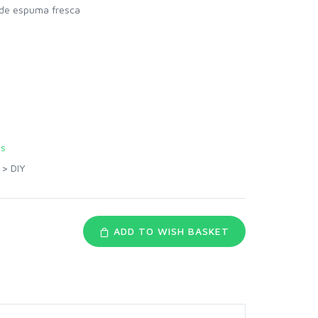
s de espuma fresca
es
>
DIY
ADD TO WISH BASKET