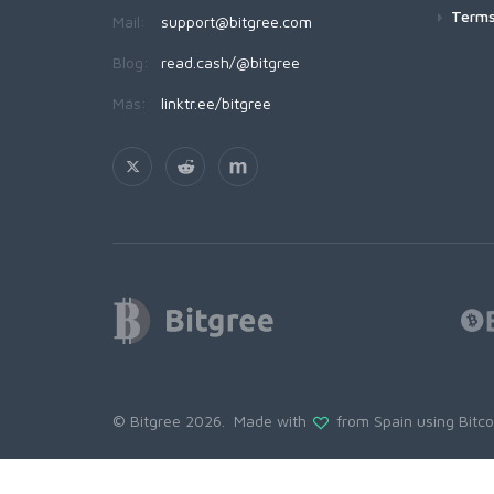
Terms
Mail:
support@bitgree.com
Blog:
read.cash/@bitgree
Más:
linktr.ee/bitgree
© Bitgree 2026. Made with
from Spain using
Bitc