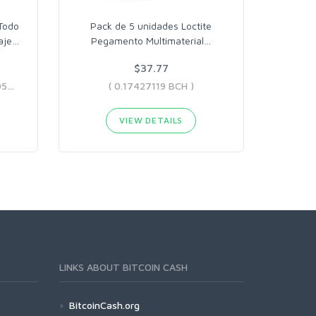
Todo
Pack de 5 unidades Loctite
aje
…
Pegamento Multimaterial
…
$37.77
( 0.03192307 BCH - 0.05590534 BCH )
( 0.17427119 BCH )
VIEW DETAILS
LINKS ABOUT BITCOIN CASH
BitcoinCash.org