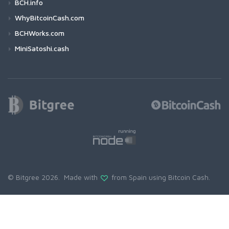
BCH.info
WhyBitcoinCash.com
BCHWorks.com
MiniSatoshi.cash
© Bitgree 2026. Made with
from Spain using
Bitcoin Cash
.