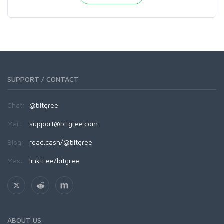
SUPPORT / CONTACT
Chat:
@bitgree
Mail:
support@bitgree.com
Blog:
read.cash/@bitgree
Más:
linktr.ee/bitgree
ABOUT US