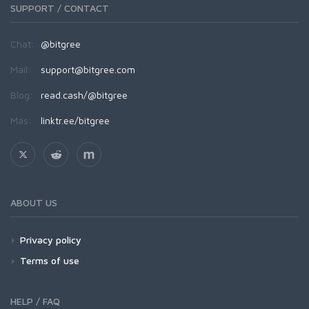
SUPPORT / CONTACT
Chat:
@bitgree
Mail:
support@bitgree.com
Blog:
read.cash/@bitgree
Más:
linktr.ee/bitgree
ABOUT US
Privacy policy
Terms of use
HELP / FAQ