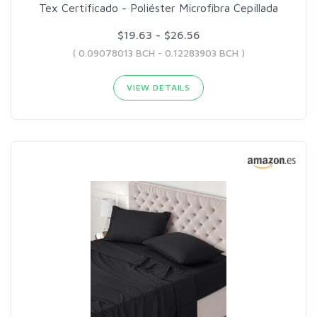
Tex Certificado - Poliéster Microfibra Cepillada
$19.63 - $26.56
( 0.09078013 BCH - 0.12283903 BCH )
VIEW DETAILS