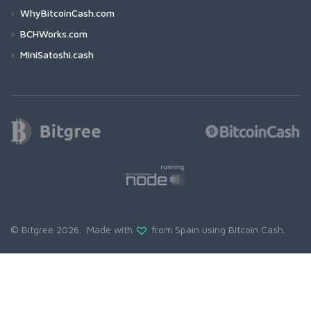
WhyBitcoinCash.com
BCHWorks.com
MiniSatoshi.cash
© Bitgree 2026. Made with
from Spain using
Bitcoin Cash
.