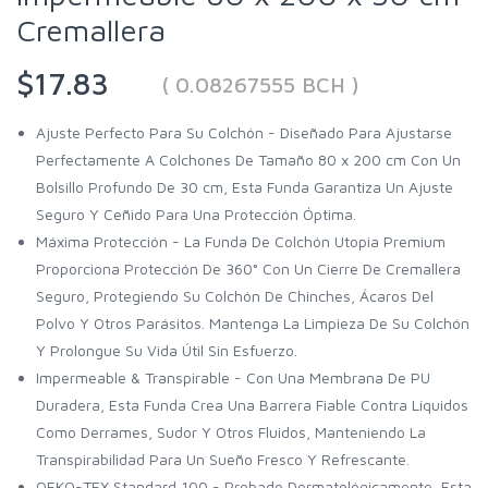
Cremallera
$17.83
( 0.08267555 BCH )
Ajuste Perfecto Para Su Colchón - Diseñado Para Ajustarse
Perfectamente A Colchones De Tamaño 80 x 200 cm Con Un
Bolsillo Profundo De 30 cm, Esta Funda Garantiza Un Ajuste
Seguro Y Ceñido Para Una Protección Óptima.
Máxima Protección - La Funda De Colchón Utopia Premium
Proporciona Protección De 360° Con Un Cierre De Cremallera
Seguro, Protegiendo Su Colchón De Chinches, Ácaros Del
Polvo Y Otros Parásitos. Mantenga La Limpieza De Su Colchón
Y Prolongue Su Vida Útil Sin Esfuerzo.
Impermeable & Transpirable - Con Una Membrana De PU
Duradera, Esta Funda Crea Una Barrera Fiable Contra Líquidos
Como Derrames, Sudor Y Otros Fluidos, Manteniendo La
Transpirabilidad Para Un Sueño Fresco Y Refrescante.
OEKO-TEX Standard 100 - Probado Dermatológicamente, Esta