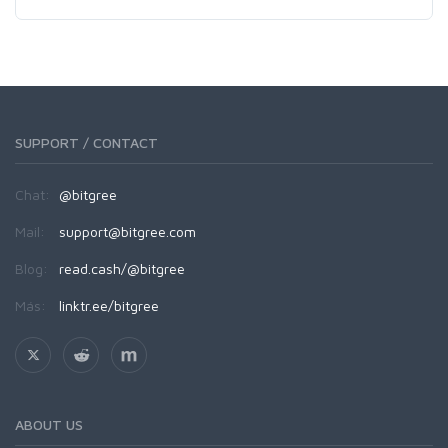
SUPPORT / CONTACT
Chat:
@bitgree
Mail:
support@bitgree.com
Blog:
read.cash/@bitgree
Más:
linktr.ee/bitgree
ABOUT US