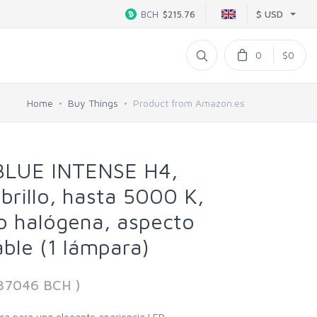
$ USD
BCH
$215.76
0
$0
Home
Buy Things
Product from Amazon.es
LUE INTENSE H4,
rillo, hasta 5000 K,
o halógena, aspecto
able (1 lámpara)
37046 BCH )
nca para una elegante apariencia LED