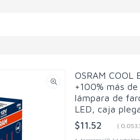
OSRAM COOL B
+100% más de b
lámpara de far
LED, caja pleg
$11.52
( 0.053
Apariencia LED: luz extra bla