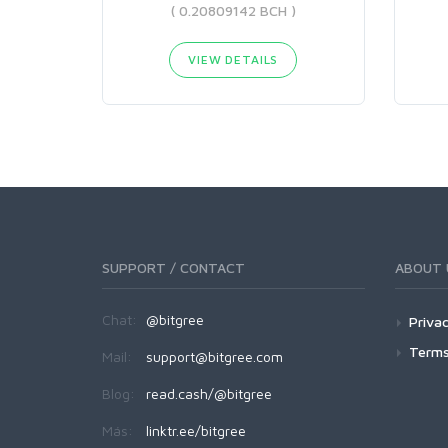
( 0.20809142 BCH )
VIEW DETAILS
SUPPORT / CONTACT
ABOUT 
Chat:
@bitgree
Privac
Terms
Mail:
support@bitgree.com
Blog:
read.cash/@bitgree
Más:
linktr.ee/bitgree