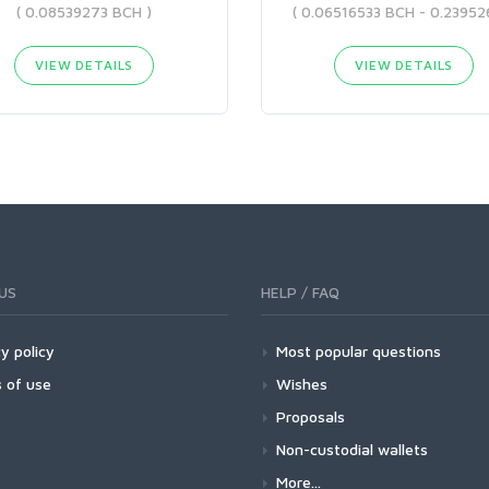
( 0.08539273 BCH )
VIEW DETAILS
VIEW DETAILS
US
HELP / FAQ
y policy
Most popular questions
 of use
Wishes
Proposals
Non-custodial wallets
More...