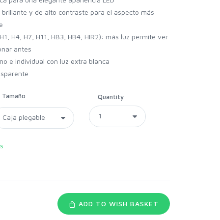
 brillante y de alto contraste para el aspecto más
e
H1, H4, H7, H11, HB3, HB4, HIR2): más luz permite ver
ionar antes
o e individual con luz extra blanca
ansparente
Tamaño
Quantity
s
ADD TO WISH BASKET