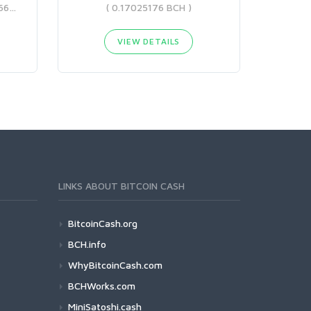
( 0.06516533 BCH - 0.23952662 BCH )
( 0.17025176 BCH )
VIEW DETAILS
LINKS ABOUT BITCOIN CASH
BitcoinCash.org
BCH.info
WhyBitcoinCash.com
BCHWorks.com
MiniSatoshi.cash