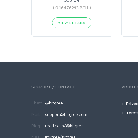
( 0.16476293 BCH )
VIEW DETAILS
SUPPORT / CONTACT
ABOUT 
Chat:
@bitgree
Privac
Terms
Mail:
support@bitgree.com
Blog:
read.cash/@bitgree
Más:
linktr.ee/bitgree