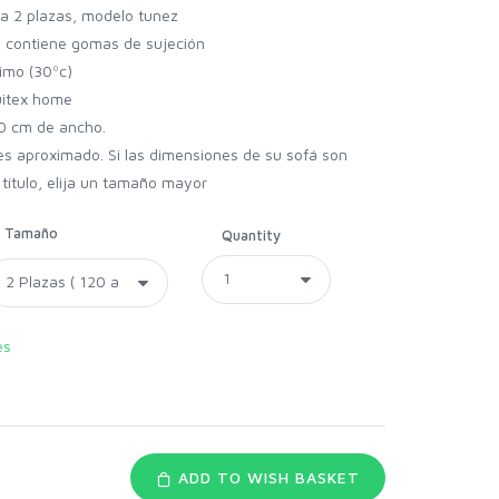
ca 2 plazas, modelo tunez
d; contiene gomas de sujeción
imo (30ºc)
uitex home
0 cm de ancho.
 es aproximado. Si las dimensiones de su sofá son
l título, elija un tamaño mayor
Tamaño
Quantity
es
ADD TO WISH BASKET