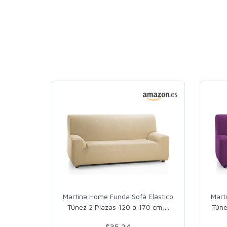
Martina Home Funda Sofá Elástico
Mart
Túnez 2 Plazas 120 a 170 cm,
…
Túne
$35.24