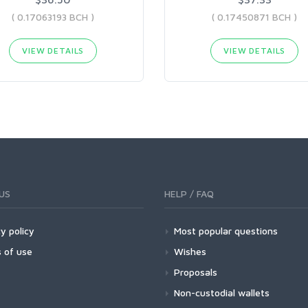
( 0.17063193 BCH )
( 0.17450871 BCH )
VIEW DETAILS
VIEW DETAILS
US
HELP / FAQ
y policy
Most popular questions
 of use
Wishes
Proposals
Non-custodial wallets