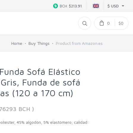
$ USD
BCH
$213.91
0
$0
Home
Buy Things
Product from Amazon.es
Funda Sofá Elástico
 Gris, Funda de sofá
zas (120 a 170 cm)
476293 BCH )
oliéster, 45% algodón, 5% elastómero; calidad: