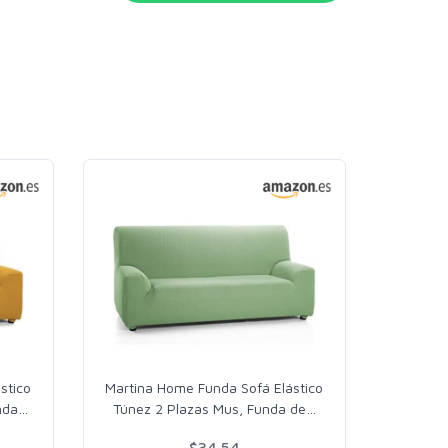
stico
Martina Home Funda Sofá Elástico
nda
…
Túnez 2 Plazas Mus, Funda de
…
$34.54