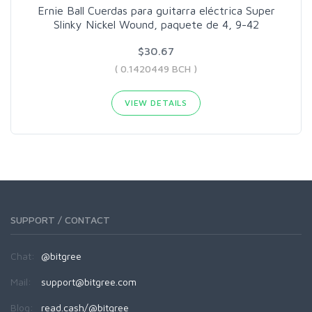
Ernie Ball Cuerdas para guitarra eléctrica Super
Slinky Nickel Wound, paquete de 4, 9-42
$30.67
( 0.1420449 BCH )
VIEW DETAILS
SUPPORT / CONTACT
Chat:
@bitgree
Mail:
support@bitgree.com
Blog:
read.cash/@bitgree