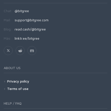
Chat:
@bitgree
Mail:
support@bitgree.com
Blog:
read.cash/@bitgree
Más:
linktr.ee/bitgree
ABOUT US
Privacy policy
Terms of use
HELP / FAQ