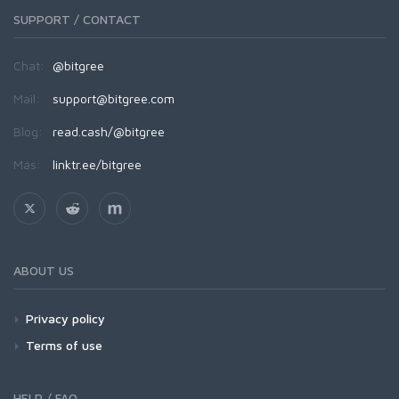
SUPPORT / CONTACT
Chat:
@bitgree
Mail:
support@bitgree.com
Blog:
read.cash/@bitgree
Más:
linktr.ee/bitgree
ABOUT US
Privacy policy
Terms of use
HELP / FAQ