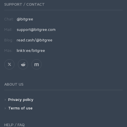
SUPPORT / CONTACT
Chat:
@bitgree
Mail:
support@bitgree.com
Blog:
read.cash/@bitgree
Más:
linktr.ee/bitgree
ABOUT US
Privacy policy
Terms of use
HELP / FAQ