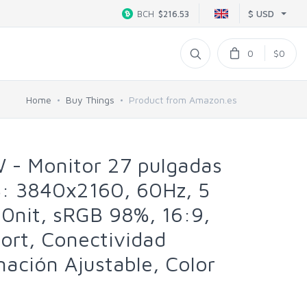
$ USD
BCH
$216.53
0
$0
Home
Buy Things
Product from Amazon.es
- Monitor 27 pulgadas
S: 3840x2160, 60Hz, 5
0nit, sRGB 98%, 16:9,
ort, Conectividad
inación Ajustable, Color