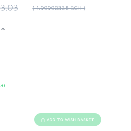
3.03
( 1.99990338 BCH )
hes
.es
s
ADD TO WISH BASKET