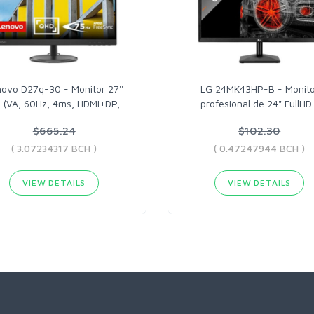
ovo D27q-30 - Monitor 27''
LG 24MK43HP-B - Monito
 (VA, 60Hz, 4ms, HDMI+DP,
…
profesional de 24" FullHD
$665.24
$102.30
( 3.07234317 BCH )
( 0.47247944 BCH )
VIEW DETAILS
VIEW DETAILS