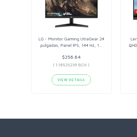
LG - Monitor Gaming UtraGear 24
Len
pulgadas, Panel IPS, 144 Hz, 1
…
QHD
$256.64
( 1.18525239 BCH )
VIEW DETAILS