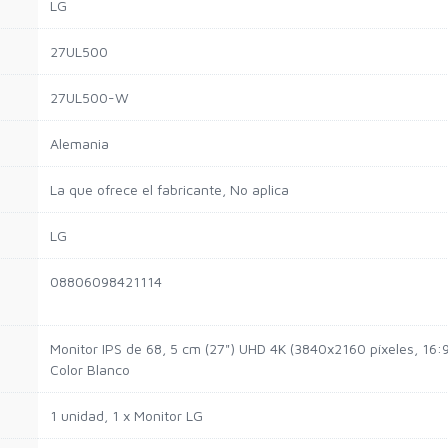
LG
27UL500
27UL500-W
Alemania
La que ofrece el fabricante, No aplica
LG
08806098421114
Monitor IPS de 68, 5 cm (27") UHD 4K (3840x2160 píxeles, 16
Color Blanco
1 unidad, 1 x Monitor LG