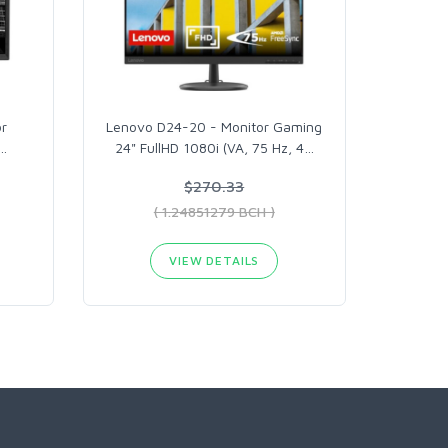
r
Lenovo D24-20 - Monitor Gaming
…
24" FullHD 1080i (VA, 75 Hz, 4
…
$270.33
( 1.24851279 BCH )
VIEW DETAILS