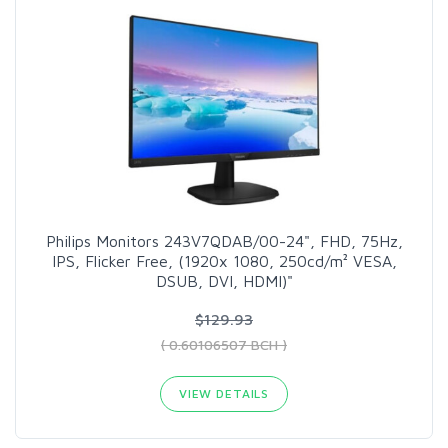
Philips Monitors 243V7QDAB/00-24", FHD, 75Hz,
IPS, Flicker Free, (1920x 1080, 250cd/m² VESA,
DSUB, DVI, HDMI)"
$129.93
( 0.60106507 BCH )
VIEW DETAILS