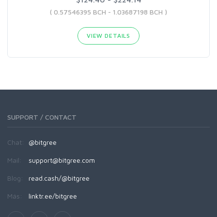
( 0.57546395 BCH - 1.03687198 BCH )
VIEW DETAILS
SUPPORT / CONTACT
Chat:
@bitgree
Mail:
support@bitgree.com
Blog:
read.cash/@bitgree
Más:
linktr.ee/bitgree