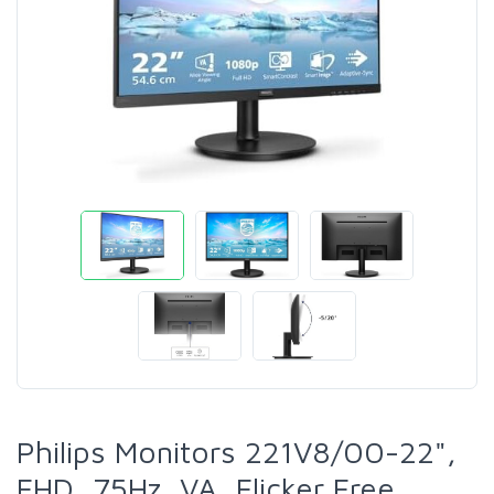
Philips Monitors 221V8/00-22",
FHD, 75Hz, VA, Flicker Free,