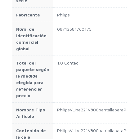
serie
Fabricante
Philips
Núm. de
08712581760175
identificación
comercial
global
Total del
1.0 Conteo
paquete según
la medida
elegida para
referenciar
precio
Nombre Tipo
PhilipsVLine221V800pantallaparaPC546
Artículo
Contenido de
PhilipsVLine221V800pantallaparaPC546
la caja