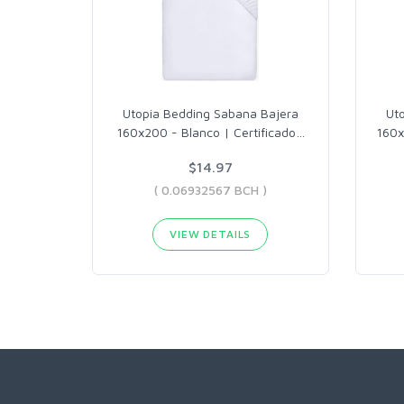
Utopia Bedding Sabana Bajera
Ut
160x200 - Blanco | Certificado
…
160x
$14.97
( 0.06932567 BCH )
VIEW DETAILS