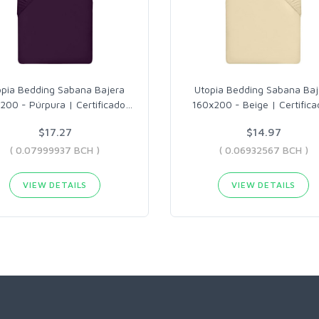
opia Bedding Sabana Bajera
Utopia Bedding Sabana Baj
200 - Púrpura | Certificado
…
160x200 - Beige | Certific
$17.27
$14.97
( 0.07999937 BCH )
( 0.06932567 BCH )
VIEW DETAILS
VIEW DETAILS