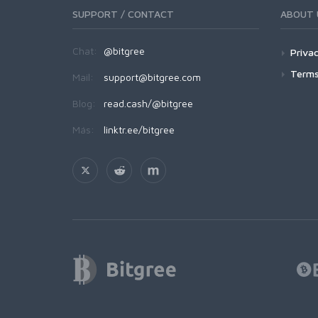
SUPPORT / CONTACT
ABOUT 
Chat:
@bitgree
Privac
Terms
Mail:
support@bitgree.com
Blog:
read.cash/@bitgree
Más:
linktr.ee/bitgree