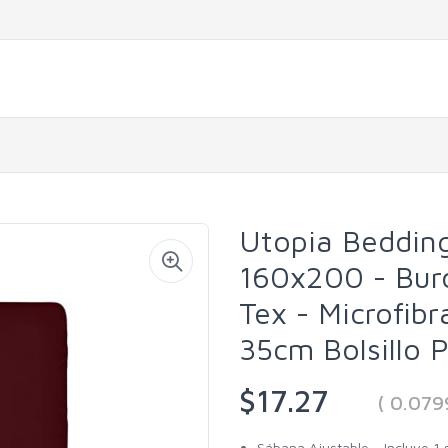
Utopia Beddin
160x200 - Burd
Tex - Microfibr
35cm Bolsillo 
$17.27
( 0.07
Sábana Ajustable - Incluye 1