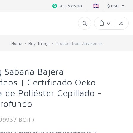
$ USD
BCH
$215.90
0
$0
Home
Buy Things
Product from Amazon.es
g Sabana Bajera
eos | Certificado Oeko
a de Poliéster Cepillado -
Profundo
999937 BCH )
 sábana ajustable de 160x200cm con bolsillos de 35