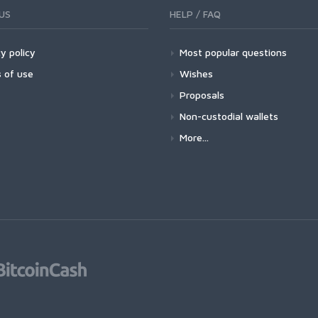
US
HELP / FAQ
y policy
Most popular questions
 of use
Wishes
Proposals
Non-custodial wallets
More...