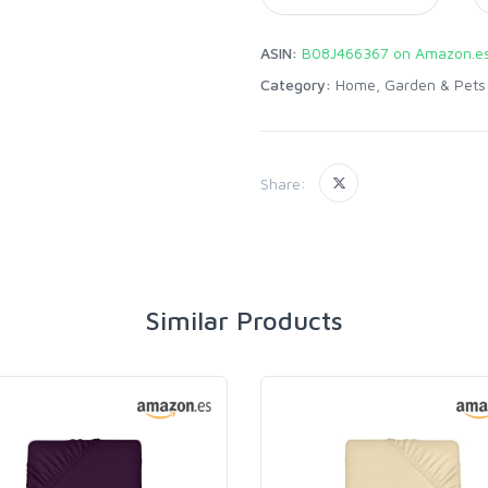
ASIN:
B08J466367 on Amazon.e
Category:
Home, Garden & Pets
Share:
Similar Products