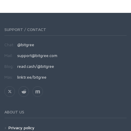
SUPPORT / CONTACT
Chat:
@bitgree
Mail:
support@bitgree.com
Blog:
read.cash/@bitgree
Más:
linktr.ee/bitgree
ABOUT US
Privacy policy