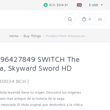
$ USD
BCH
$214.31
0
$0
Home
Buy Things
Product from Amazon.es
496427849 SWITCH The
da, Skyward Sword HD
930034 BCH )
toda leyenda tiene su origen. Descubre los orígenes
ato más antiguo de la historia de la saga.
jorada. El título original que deslumbró a la crítica