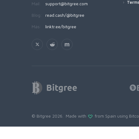
Terms
Mail:
support@bitgree.com
Blog:
read.cash/@bitgree
Más:
linktr.ee/bitgree
© Bitgree 2026. Made with
from Spain using
Bitc