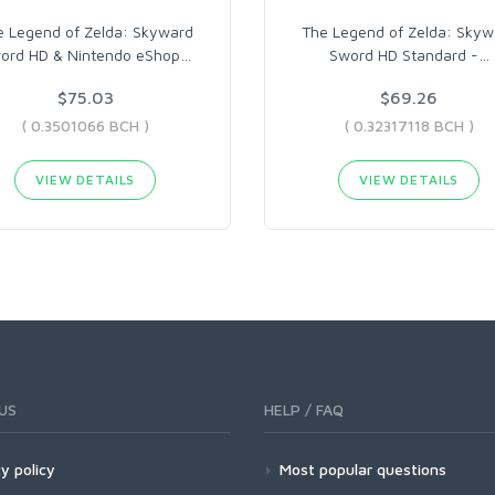
e Legend of Zelda: Skyward
The Legend of Zelda: Skyw
ord HD & Nintendo eShop
…
Sword HD Standard -
…
$75.03
$69.26
( 0.3501066 BCH )
( 0.32317118 BCH )
VIEW DETAILS
VIEW DETAILS
US
HELP / FAQ
y policy
Most popular questions