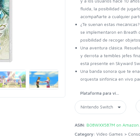
y a los usuarios hace 10 año
fluida, la posibilidad de juga
acompañarte a cualquier parte
¿Te suenan estas mecánicas?
se implementaron en Breath of
posibilidad de recoger objeto
Una aventura clásica. Resuelv
y derrota a temibles jefes fi
está presente en Skyward Sw
Una banda sonora que te enamor
orquesta sinfónica en vivo para
Plataforma para visualización
ASIN:
B08WXX587M on Amazon.
Category:
Video Games
>
Cons