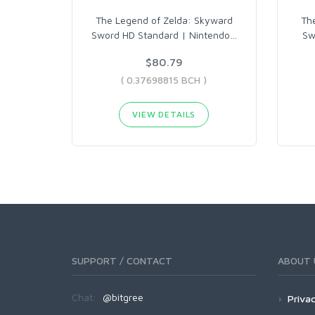
The Legend of Zelda: Skyward
Th
Sword HD Standard | Nintendo
…
Sw
$80.79
( 0.37698815 BCH )
VIEW DETAILS
SUPPORT / CONTACT
ABOUT 
Chat:
@bitgree
Privac