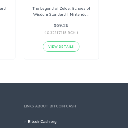
ard
The Legend of Zelda: Echoes of
Wisdom Standard | Nintendo
…
$69.26
( 0.32317118 BCH )
VIEW DETAILS
LINKS ABOUT BITCOIN CASH
BitcoinCash.org