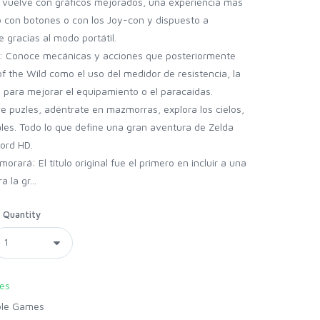
s vuelve con gráficos mejorados, una experiencia mas
rlo con botones o con los Joy-con y dispuesto a
 gracias al modo portátil.
: Conoce mecánicas y acciones que posteriormente
 the Wild como el uso del medidor de resistencia, la
s para mejorar el equipamiento o el paracaídas.
e puzles, adéntrate en mazmorras, explora los cielos,
nales. Todo lo que define una gran aventura de Zelda
ord HD.
ará: El título original fue el primero en incluir a una
 la gr...
Quantity
es
ole Games