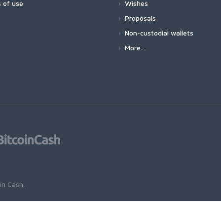
 of use
Wishes
Proposals
Non-custodial wallets
More...
oin Cash
.