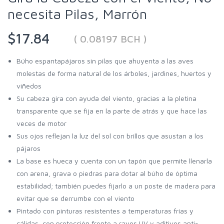
necesita Pilas, Marrón
$17.84
( 0.08197 BCH )
Búho espantapájaros sin pilas que ahuyenta a las aves
molestas de forma natural de los árboles, jardines, huertos y
viñedos
Su cabeza gira con ayuda del viento, gracias a la pletina
transparente que se fija en la parte de atrás y que hace las
veces de motor
Sus ojos reflejan la luz del sol con brillos que asustan a los
pájaros
La base es hueca y cuenta con un tapón que permite llenarla
con arena, grava o piedras para dotar al búho de óptima
estabilidad; también puedes fijarlo a un poste de madera para
evitar que se derrumbe con el viento
Pintado con pinturas resistentes a temperaturas frías y
cálidas, con protección frente a rayos UV y aditivos anti-