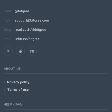
Chat:
@bitgree
Mail:
support@bitgree.com
Blog:
read.cash/@bitgree
Más:
linktr.ee/bitgree
ABOUT US
Privacy policy
Terms of use
HELP / FAQ