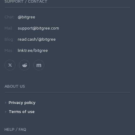
SUPPORT / CONTACT
Chat:
@bitgree
Mail:
support@bitgree.com
Blog:
read.cash/@bitgree
Más:
linktr.ee/bitgree
ABOUT US
Privacy policy
Terms of use
HELP / FAQ