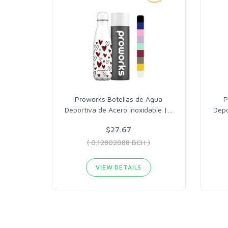
Proworks Botellas de Agua
P
Deportiva de Acero Inoxidable |
…
Depo
$27.67
( 0.12802088 BCH )
VIEW DETAILS