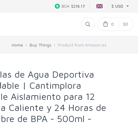
$ USD
BCH
$216.17
0
$0
Home
Buy Things
Product from Amazon.es
las de Agua Deportiva
dable | Cantimplora
e Aislamiento para 12
a Caliente y 24 Horas de
Libre de BPA - 500ml -