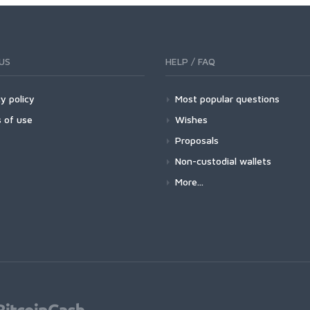
US
HELP / FAQ
y policy
Most popular questions
 of use
Wishes
Proposals
Non-custodial wallets
More...