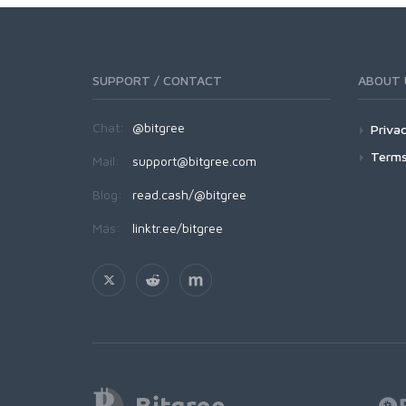
SUPPORT / CONTACT
ABOUT 
Chat:
@bitgree
Privac
Terms
Mail:
support@bitgree.com
Blog:
read.cash/@bitgree
Más:
linktr.ee/bitgree