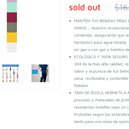
sold out
$16
MANTÉN TUS BEBIDAS FRÍAS
HORAS – Nuestro revolucionar
contenido, asegurando que la
Fantástico para agua helada, 
sin gas o con gas y batidos de
ECOLÓGICO Y 100% SEGURO P
304 de la más alta calidad, re
sabor y la pureza de tus bebi
sana, reutilizable y sostenibl
ftalatos
TAPA DE ROSCA HERMÉTICA A
precisión y materiales de pri
resistentes botellas sean un 
Probadas según los estándare
tanto para una clase de spinni