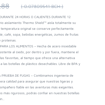
.88
( 0.07809541 BCH )
 DURANTE 24 HORAS O CALIENTES DURANTE 12
io aislamiento Thermo Shield™ aísla totalmente su
 temperatura original se conserve perfectamente.
té, café, sopa, bebidas energéticas, zumos de frutas
 proteínas.
ARA LOS ALIMENTOS – Hecha de acero inoxidable
sistente al óxido, por dentro y por fuera, mantiene el
das favoritas, al tiempo que ofrece una alternativa
e a las botellas de plástico desechables. Libre de BPA y
 PRUEBA DE FUGAS – Combinamos ingeniería de
mera calidad para asegurar que nuestras ligeras y
compañero fiable en las aventuras más exigentes.
s más rigurosos, podrás confiar en nuestras botellas
n...