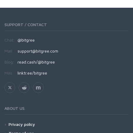
SUPPORT / CONTACT
Chat:
@bitgree
Mail:
support@bitgree.com
Blog:
read.cash/@bitgree
Más:
linktr.ee/bitgree
ABOUT US
Privacy policy