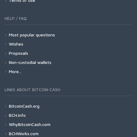
Terms of use
HELP / FAQ
Most popular questions
Wishes
Proposals
Non-custodial wallets
More...
LINKS ABOUT BITCOIN CASH
BitcoinCash.org
BCH.info
WhyBitcoinCash.com
BCHWorks.com