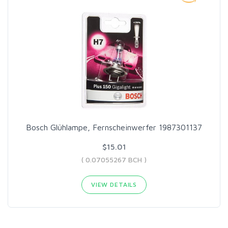
Bosch Glühlampe, Fernscheinwerfer 1987301137
$15.01
( 0.07055267 BCH )
VIEW DETAILS