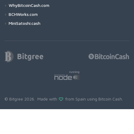
WhyBitcoinCash.com
BCHWorks.com
MiniSatoshi.cash
© Bitgree 2026. Made with
from Spain using
Bitcoin Cash
.