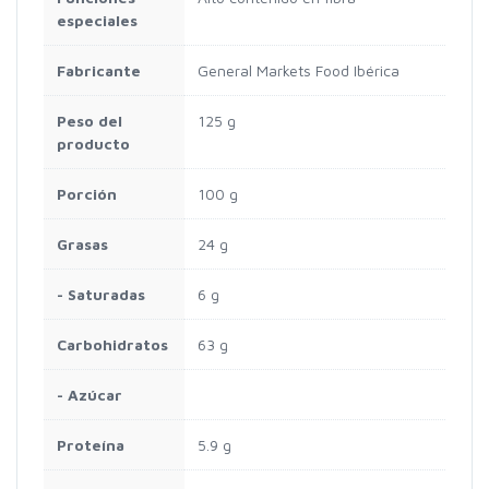
especiales
Fabricante
‎General Markets Food Ibérica
Peso del
‎125 g
producto
Porción
‎100 g
Grasas
‎24 g
- Saturadas
‎6 g
Carbohidratos
‎63 g
- Azúcar
Proteína
‎5.9 g