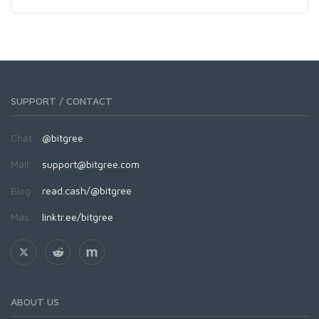
SUPPORT / CONTACT
Chat:
@bitgree
Mail:
support@bitgree.com
Blog:
read.cash/@bitgree
Más:
linktr.ee/bitgree
ABOUT US