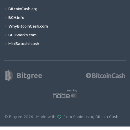
BitcoinCash.org
BCH.info
WhyBitcoinCash.com
BCHWorks.com
MiniSatoshi.cash
© Bitgree 2026. Made with
from Spain using
Bitcoin Cash
.