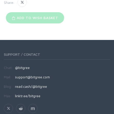
Share:
ADD TO WISH BASKET
SUPPORT / CONTACT
Chat:
@bitgree
Mail:
support@bitgree.com
Blog:
read.cash/@bitgree
Más:
linktr.ee/bitgree