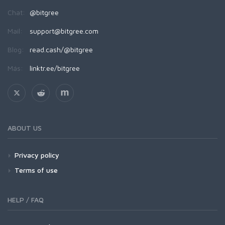
Chat:
@bitgree
Mail:
support@bitgree.com
Blog:
read.cash/@bitgree
Más:
linktr.ee/bitgree
ABOUT US
Privacy policy
Terms of use
HELP / FAQ