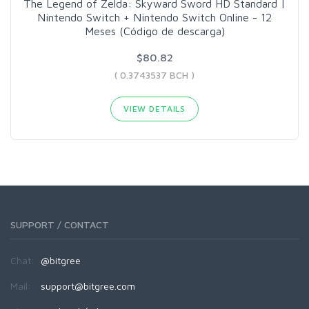
The Legend of Zelda: Skyward Sword HD Standard |
Nintendo Switch + Nintendo Switch Online - 12
Meses (Código de descarga)
$80.82
( 0.3743537 BCH )
VIEW DETAILS
SUPPORT / CONTACT
Chat:
@bitgree
Mail:
support@bitgree.com