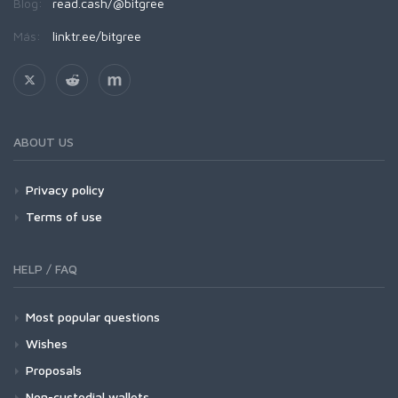
Blog:
read.cash/@bitgree
Más:
linktr.ee/bitgree
ABOUT US
Privacy policy
Terms of use
HELP / FAQ
Most popular questions
Wishes
Proposals
Non-custodial wallets