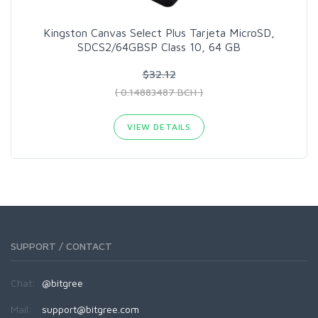
Kingston Canvas Select Plus Tarjeta MicroSD,
SDCS2/64GBSP Class 10, 64 GB
$32.12
( 0.14883487 BCH )
VIEW DETAILS
SUPPORT / CONTACT
Chat:
@bitgree
Mail:
support@bitgree.com