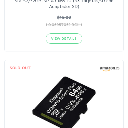
SDCS2/32GB-3P1A Class 10 (3X Tarjetas,SD con
Adaptador SD)
$15.02
( 0.06957053 BCH )
VIEW DETAILS
SOLD OUT