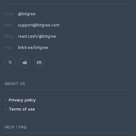
Chat:
@bitgree
Mail:
support@bitgree.com
Blog:
read.cash/@bitgree
Más:
linktr.ee/bitgree
ABOUT US
Privacy policy
Terms of use
HELP / FAQ