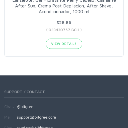
After Sun, Crema Post Depilacion, After Shave,
Acondicionador, 1000 ml
$28.86
( 0.13430757 BCH )
VIEW DETAILS
SUPPORT / CONTACT
Chat:
@bitgree
Mail:
support@bitgree.com
Blog:
read.cash/@bitgree