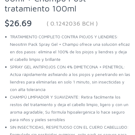
tratamiento 100ml
$26.69
( 0.1242036 BCH )
TRATAMIENTO COMPLETO CONTRA PIOJOS Y LIENDRES:
Neositrin Pack Spray Gel + Champú ofrece una solución eficaz
en dos pasos: elimina el 100% de los piojos y liendres y deja
el cabello limpio y brillante
SPRAY GEL ANTIPIOJOS CON 4% DIMETICONA + PENETROL:
Actúa rápidamente asfixiando a los piojos y penetrando en las
liendres para eliminarlas en solo 1 minuto, sin insecticidas y
con alta tolerancia
CHAMPÚ LIMPIADOR Y SUAVIZANTE: Retira fácilmente los
restos del tratamiento y deja el cabello limpio, ligero y con un
aroma agradable; Su fórmula hipoalergénica lo hace seguro
para niños y pieles sensibles
SIN INSECTICIDAS, RESPETUOSO CON EL CUERO CABELLUDO:
Formulado sin pesticidas químicos, este pack es seguro para